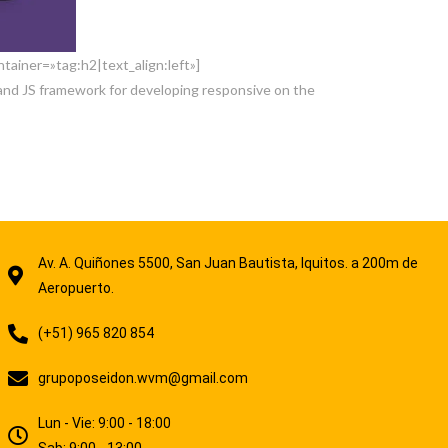
ainer=»tag:h2|text_align:left»]
 and JS framework for developing responsive on the
Av. A. Quiñones 5500, San Juan Bautista, Iquitos. a 200m de
Aeropuerto.
(+51) 965 820 854
grupoposeidon.wvm@gmail.com
Lun - Vie: 9:00 - 18:00