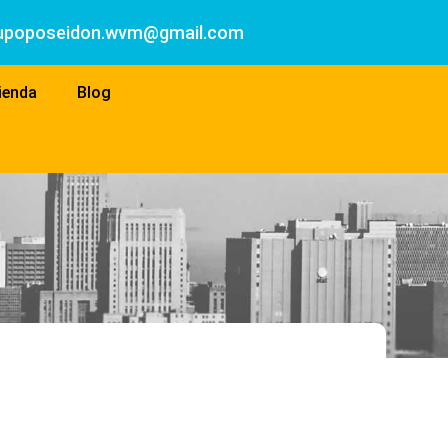
upoposeidon.wvm@gmail.com
ienda
Blog