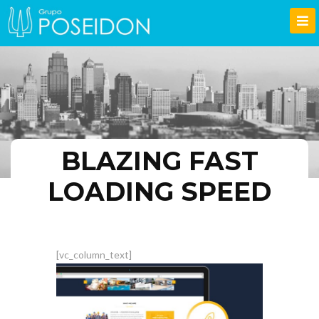
BLAZING FAST
LOADING SPEED
[vc_row][vc_column width=»1/1″]
[vc_column_text]