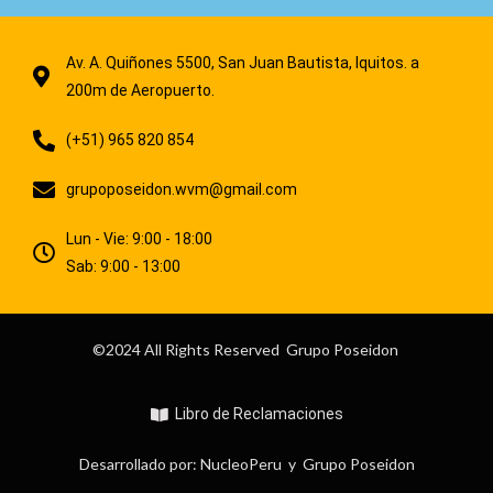
Av. A. Quiñones 5500, San Juan Bautista, Iquitos. a
200m de Aeropuerto.
(+51) 965 820 854
grupoposeidon.wvm@gmail.com
Lun - Vie: 9:00 - 18:00
Sab: 9:00 - 13:00
©2024 All Rights Reserved Grupo Poseidon
Libro de Reclamaciones
Desarrollado por: NucleoPeru y Grupo Poseidon