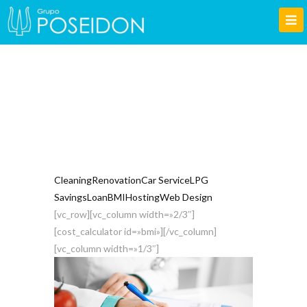
BMI – Body Mass Index
Calculator
Cleaning
Renovation
Car Service
LPG
Savings
Loan
BMI
Hosting
Web Design
[vc_row][vc_column width=»2/3″]
[cost_calculator id=»bmi»][/vc_column]
[vc_column width=»1/3″]